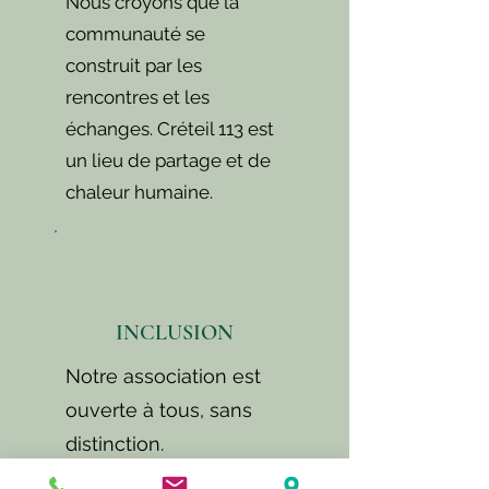
Nous croyons que la
communauté se
construit par les
rencontres et les
échanges. Créteil 113 est
un lieu de partage et de
chaleur humaine.
INCLUSION
Notre association est
ouverte à tous, sans
distinction.
Nous veillons à ce que