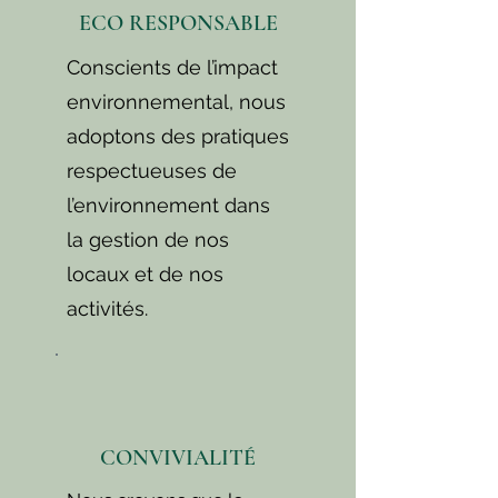
ECO RESPONSABLE
Conscients de l’impact
environnemental, nous
adoptons des pratiques
respectueuses de
l’environnement dans
la gestion de nos
locaux et de nos
activités.
CONVIVIALITÉ