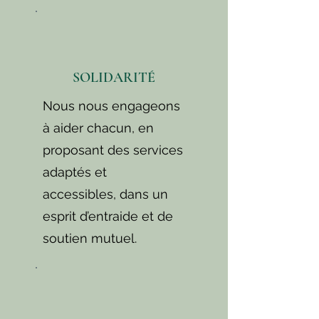
SOLIDARITÉ
Nous nous engageons
à aider chacun, en
proposant des services
adaptés et
accessibles, dans un
esprit d’entraide et de
soutien mutuel.